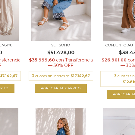
L 78178
SET SOHO
CONJUNTO AUT
0
$51.428,00
$38.4
nsferencia
$35.999,60
con
Transferencia
$26.901,00
co
F
— 30% OFF
— 30%
$17.142,67
3
cuotas sin interés de
$17.142,67
3
cuotas sin
$12.8
RITO
AGREGAR AL CARRITO
AGREGAR A