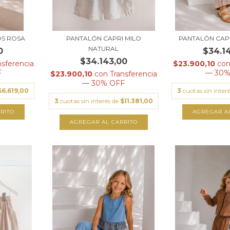
S ROSA
PANTALÓN CAPRI MILO
PANTALÓN CAPR
NATURAL
0
$34.1
$34.143,00
nsferencia
$23.900,10
co
F
— 30%
$23.900,10
con
Transferencia
— 30% OFF
$6.619,00
3
cuotas sin inter
3
cuotas sin interés de
$11.381,00
RITO
AGREGAR A
AGREGAR AL CARRITO