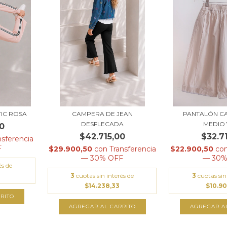
IC ROSA
CAMPERA DE JEAN
PANTALÓN CA
DESFLECADA
MEDIO 
0
$42.715,00
$32.7
nsferencia
F
$29.900,50
con
Transferencia
$22.900,50
co
— 30% OFF
— 30%
és de
3
cuotas sin interés de
3
cuotas sin
$14.238,33
$10.9
RITO
AGREGAR AL CARRITO
AGREGAR A