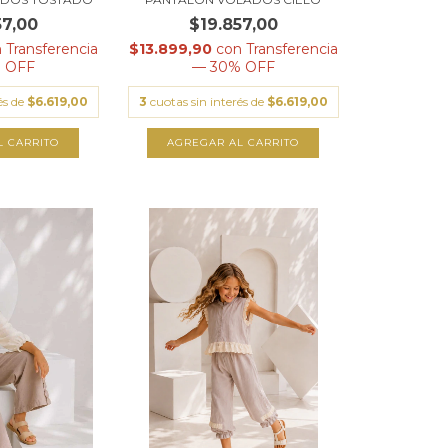
57,00
$19.857,00
n
Transferencia
$13.899,90
con
Transferencia
 OFF
— 30% OFF
és de
$6.619,00
3
cuotas sin interés de
$6.619,00
L CARRITO
AGREGAR AL CARRITO