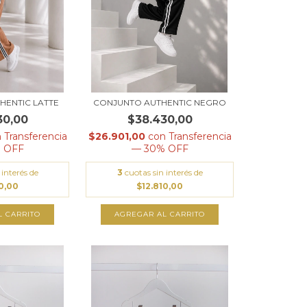
HENTIC LATTE
CONJUNTO AUTHENTIC NEGRO
30,00
$38.430,00
n
Transferencia
$26.901,00
con
Transferencia
 OFF
— 30% OFF
 interés de
3
cuotas sin interés de
10,00
$12.810,00
L CARRITO
AGREGAR AL CARRITO