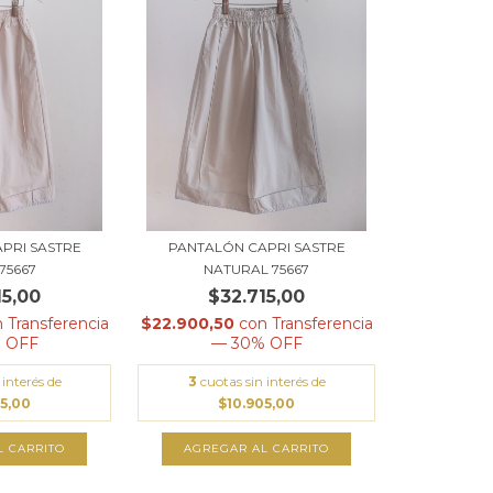
PRI SASTRE
PANTALÓN CAPRI SASTRE
75667
NATURAL 75667
15,00
$32.715,00
n
Transferencia
$22.900,50
con
Transferencia
 OFF
— 30% OFF
 interés de
3
cuotas sin interés de
05,00
$10.905,00
L CARRITO
AGREGAR AL CARRITO