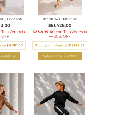
I MILO VISON
SET BRISA LUME 78178
43,00
$51.428,00
n
Transferencia
$35.999,60
con
Transferencia
 OFF
— 30% OFF
és de
$11.381,00
3
cuotas sin interés de
$17.142,67
L CARRITO
AGREGAR AL CARRITO