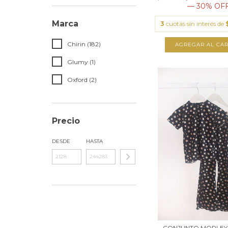
— 30% OF
Marca
3
cuotas sin interés de
Chirin (182)
AGREGAR AL CAR
Glumy (1)
Oxford (2)
Precio
DESDE
HASTA
CONJUNTO MORLEY