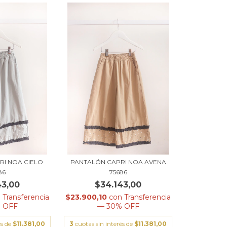
RI NOA CIELO
PANTALÓN CAPRI NOA AVENA
86
75686
43,00
$34.143,00
n
Transferencia
$23.900,10
con
Transferencia
 OFF
— 30% OFF
és de
$11.381,00
3
cuotas sin interés de
$11.381,00