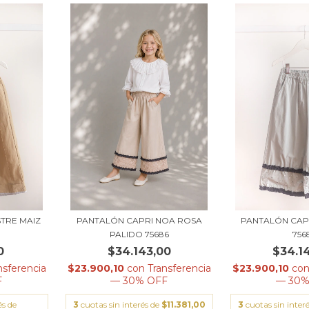
TRE MAIZ
PANTALÓN CAPRI NOA ROSA
PANTALÓN CAP
PALIDO 75686
756
0
$34.143,00
$34.1
nsferencia
$23.900,10
con
Transferencia
$23.900,10
co
F
— 30% OFF
— 30%
és de
3
cuotas sin interés de
$11.381,00
3
cuotas sin inter