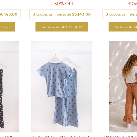
F
— 30% OFF
— 30%
$6.143,00
3
cuotas sin interés de
$6.143,00
3
cuotas sin inter
RITO
AGREGAR AL CARRITO
AGREGAR A
 FLORES
CONJUNTO LUNARES CELESTE
PANTALÓN VOL