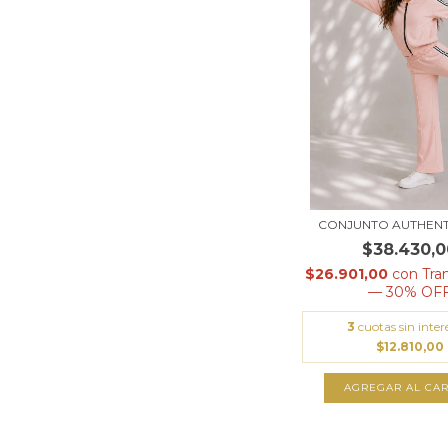
CONJUNTO AUTHENT
$38.430,0
$26.901,00
con
Tra
— 30% OF
3
cuotas sin inter
$12.810,00
AGREGAR AL CAR