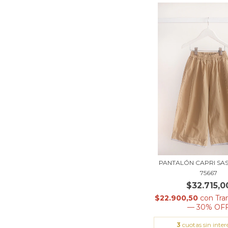
PANTALÓN CAPRI SAS
75667
$32.715,0
$22.900,50
con
Tra
— 30% OF
3
cuotas sin inter