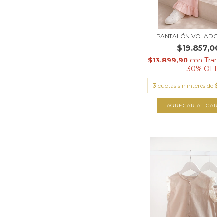
PANTALÓN VOLADO
$19.857,0
$13.899,90
con
Tra
— 30% OF
3
cuotas sin interés de
AGREGAR AL CAR