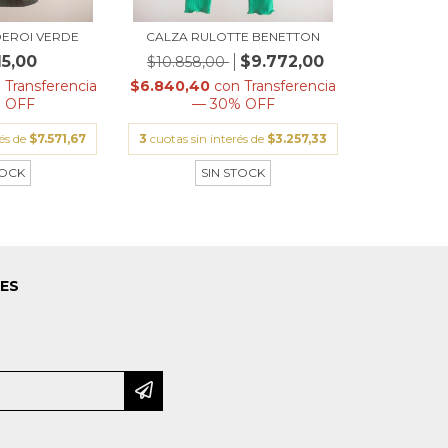
EROI VERDE
CALZA RULOTTE BENETTON
15,00
$9.772,00
$10.858,00
n
Transferencia
$6.840,40
con
Transferencia
 OFF
— 30% OFF
rés de
$7.571,67
3
cuotas sin interés de
$3.257,33
TOCK
SIN STOCK
LES