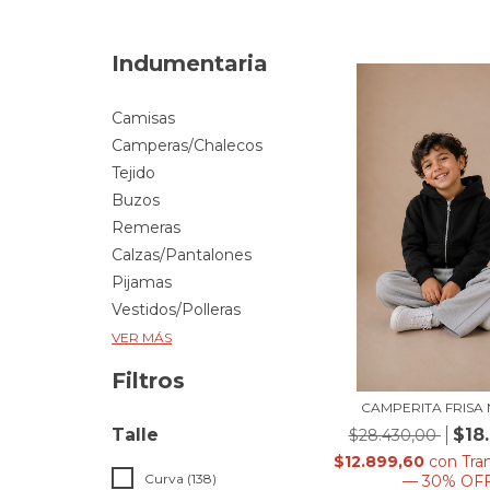
Indumentaria
Camisas
Camperas/Chalecos
Tejido
Buzos
Remeras
Calzas/Pantalones
Pijamas
Vestidos/Polleras
VER MÁS
Filtros
CAMPERITA FRISA
Talle
$18
$28.430,00
$12.899,60
con
Tra
Curva (138)
— 30% OF