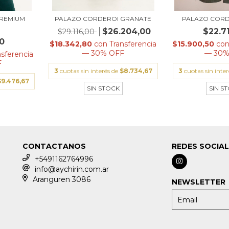
PREMIUM
PALAZO CORDEROI GRANATE
PALAZO CORD
$26.204,00
$22.7
$29.116,00
0
$18.342,80
con
Transferencia
$15.900,50
co
— 30% OFF
— 30%
nsferencia
F
3
cuotas sin interés de
$8.734,67
3
cuotas sin inte
$9.476,67
SIN STOCK
SIN S
CONTACTANOS
REDES SOCIA
+5491162764996
info@aychirin.com.ar
Aranguren 3086
NEWSLETTER