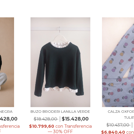
 NEGRA
BUZO BRODERI LANILLA VERDE
CALZA OXFO
TULI
.428,00
$15.428,00
$18.428,00
$10.437,00
nsferencia
$10.799,60
con
Transferencia
F
— 30% OFF
$6.840,40
co