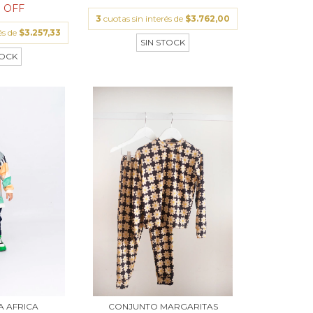
 OFF
3
cuotas sin interés de
$3.762,00
és de
$3.257,33
SIN STOCK
TOCK
A AFRICA
CONJUNTO MARGARITAS