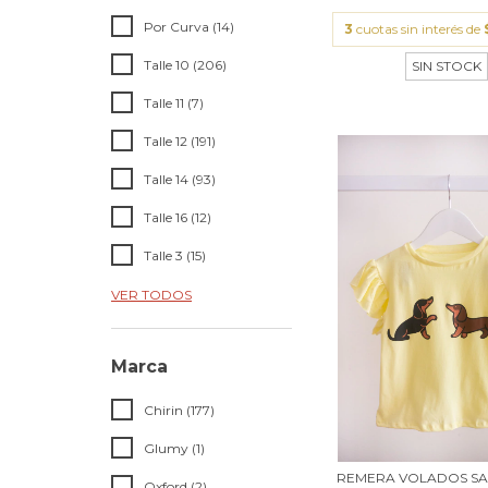
Por Curva (14)
3
cuotas sin interés de
Talle 10 (206)
SIN STOCK
Talle 11 (7)
Talle 12 (191)
Talle 14 (93)
Talle 16 (12)
Talle 3 (15)
VER TODOS
Marca
Chirin (177)
Glumy (1)
REMERA VOLADOS SA
Oxford (2)