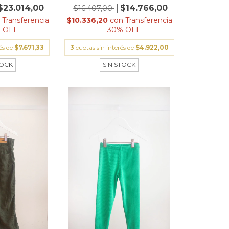
$23.014,00
$14.766,00
$16.407,00
n
Transferencia
$10.336,20
con
Transferencia
 OFF
— 30% OFF
rés de
$7.671,33
3
cuotas sin interés de
$4.922,00
TOCK
SIN STOCK