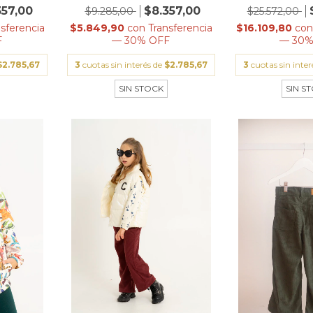
357,00
$8.357,00
$9.285,00
$25.572,00
nsferencia
$5.849,90
con
Transferencia
$16.109,80
co
F
— 30% OFF
— 30%
$2.785,67
3
cuotas sin interés de
$2.785,67
3
cuotas sin inte
SIN STOCK
SIN S